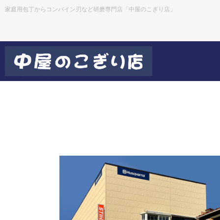
家庭用包丁からコンバイン刃など研磨専門店「中屋のこぎり店」