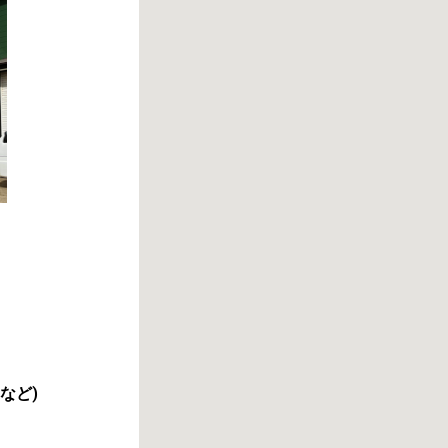
物など
)