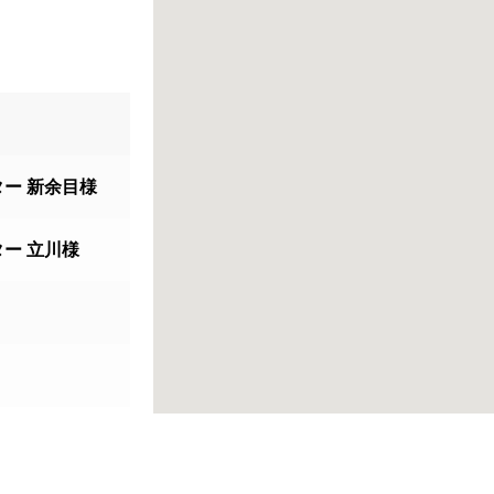
ー 新余目様
ー 立川様