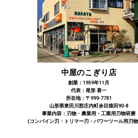
中屋のこぎり店
創業：1959年11月
代表：尾形 喜一
所在地：〒999-7781
山形県東田川郡庄内町余目猿田90-8
事業内容：刃物・農業用・工業用刃物研磨
(コンバイン刃・トリマー刃・パワーツール用刃